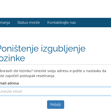
znanja
Status mreže
Kontaktirajte nas
Poništenje izgubljenje
lozinke
boravili ste lozinku? Unesite svoju adresu e-pošte u nastavku da
ste započeli postupak resetiranja.
mail adresa
Pošalji