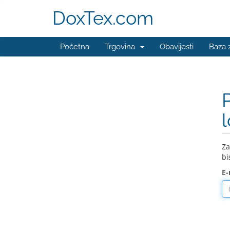
DoxTex.com
Početna
Trgovina
Obavijesti
Baza 
Za
bi
E-