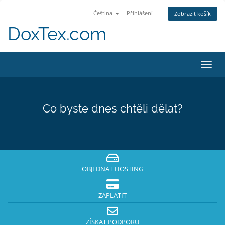
Čeština
Přihlášení
Zobrazit košík
DoxTex.com
Přep
navig
Co byste dnes chtěli dělat?
OBJEDNAT HOSTING
ZAPLATIT
ZÍSKAT PODPORU